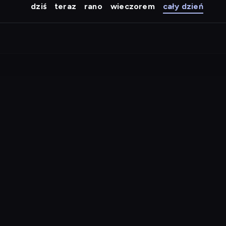
dziś
teraz
rano
wieczorem
cały dzień