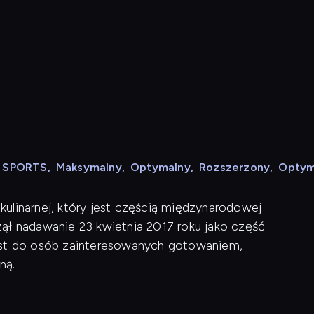
N SPORTS
,
Maksymalny
,
Optymalny
,
Rozszerzony
,
Optym
ulinarnej, który jest częścią międzynarodowej
ął nadawanie 23 kwietnia 2017 roku jako część
jest do osób zainteresowanych gotowaniem,
ną.