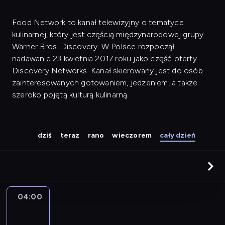
Food Network to kanał telewizyjny o tematyce
kulinarnej, który jest częścią międzynarodowej grupy
Warner Bros. Discovery. W Polsce rozpoczął
nadawanie 23 kwietnia 2017 roku jako część oferty
Discovery Networks. Kanał skierowany jest do osób
zainteresowanych gotowaniem, jedzeniem, a także
szeroko pojętą kulturą kulinarną.
dziś
teraz
rano
wieczorem
cały dzień
04:00
Czas
na
deser