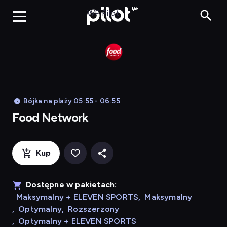
Food Networ
WP Pilot
Bójka na plaży 05:55 - 06:55
Food Network
Kup
Dostępne w pakietach:
Maksymalny + ELEVEN SPORTS
,
Maksymalny
,
Optymalny
,
Rozszerzony
,
Optymalny + ELEVEN SPORTS