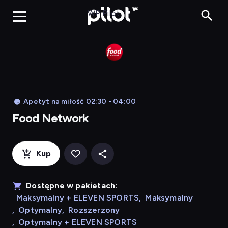
Food Networ
WP Pilot
Apetyt na miłość 02:30 - 04:00
Food Network
Kup
Dostępne w pakietach:
Maksymalny + ELEVEN SPORTS
,
Maksymalny
,
Optymalny
,
Rozszerzony
,
Optymalny + ELEVEN SPORTS