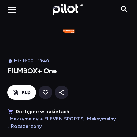
FILMBOX+ 
WP Pilot
Mit 11:00 - 13:40
FILMBOX+ One
Kup
Dostępne w pakietach:
Maksymalny + ELEVEN SPORTS
,
Maksymalny
,
Rozszerzony