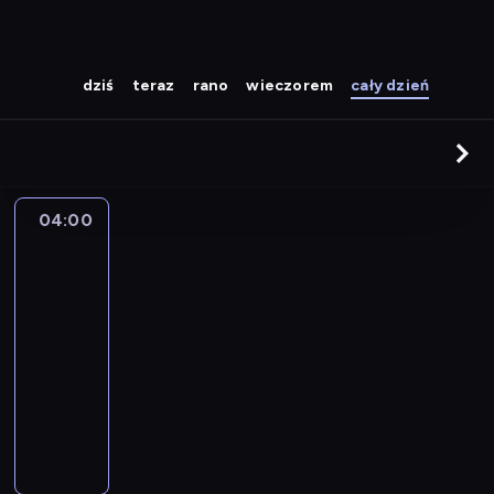
dziś
teraz
rano
wieczorem
cały dzień
04:00
Strażnik
Teksasu
04:00
-
05:00
serial
sensacyjny
W
a
l
k
e