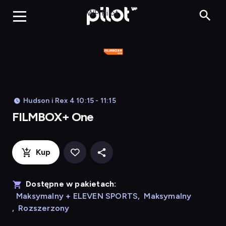
FILMBOX+ 
WP Pilot
Hudson i Rex 4 10:15 - 11:15
FILMBOX+ One
Kup
Dostępne w pakietach:
Maksymalny + ELEVEN SPORTS
,
Maksymalny
,
Rozszerzony