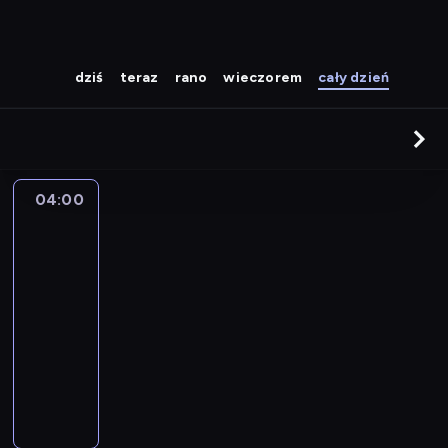
dziś
teraz
rano
wieczorem
cały dzień
04:00
Strażnik
Teksasu
04:00
-
05:00
serial
sensacyjny
W
a
l
k
e