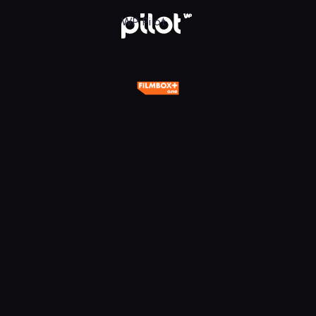
One, Oglądaj w WP Pilot
WP Pilot