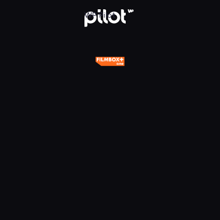
One, Oglądaj w WP Pilot
WP Pilot