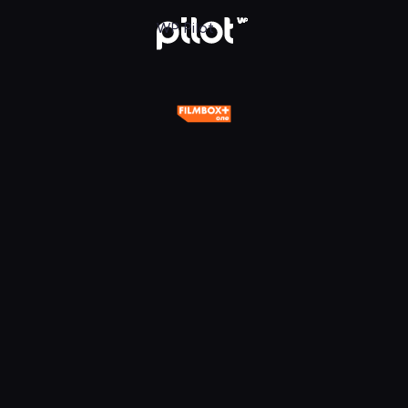
One, Oglądaj w WP Pilot
WP Pilot