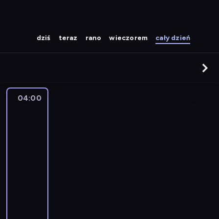
dziś
teraz
rano
wieczorem
cały dzień
04:00
Strażnik
Teksasu
04:00
-
05:00
serial
sensacyjny
W
a
l
k
e