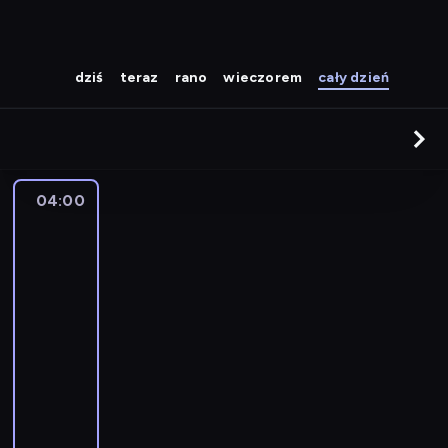
dziś
teraz
rano
wieczorem
cały dzień
04:00
Strażnik
Teksasu
04:00
-
05:00
serial
sensacyjny
W
a
l
k
e