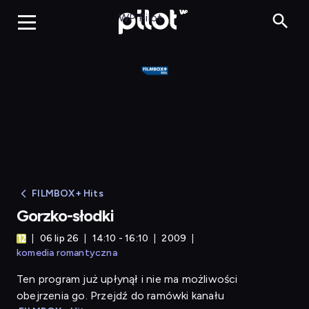
Gorzko-słodki
WP Pilot
FILMBOX+ Hits
Gorzko-słodki
06 lip 26
14:10 - 16:10
2009
komedia romantyczna
Ten program już upłynął i nie ma możliwości
obejrzenia go. Przejdź do ramówki kanału