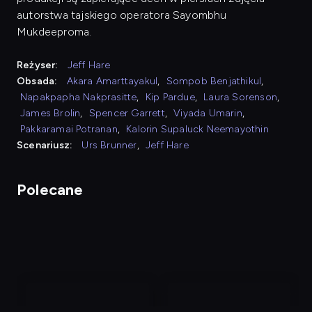
autorstwa tajskiego operatora Sayombhu
Mukdeeproma.
Reżyser:
Jeff Hare
Obsada:
Akara Amarttayakul
,
Sompob Benjathikul
,
Napakpapha Nakprasitte
,
Kip Pardue
,
Laura Sorenson
,
James Brolin
,
Spencer Garrett
,
Viyada Umarin
,
Pakkaramai Potranan
,
Kalorin Supaluck Neemayothin
Scenariusz:
Urs Brunner
,
Jeff Hare
Polecane
nagranie
nagranie