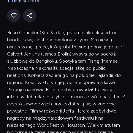
FILMBOX+ Hits
Brian Chandler (Kip Pardue) pracuje jako ekspert od
handlu kawą. Jest zadowolony z życia. Ma piękną
narzeczoną i pracę, którą lubi. Pewnego dnia jego szef
Calvert Jenkins (James Brolin) wysyła go w podróż
służbową do Bangkoku. Spotyka tam Tishę (Mamee
Napakpapha Nakprasit), specjalistkę od public
relations. Kobieta zabiera go na południe Tajlandii, do
regionu Krabi, w którym jej rodzice uprawiają kawę.
Próbuje namówić Briana, żeby prowadził tu swoje
interesy. Ich relacje szybko zmieniają swój charakter. Z
czysto zawodowych przekształcają się w zupełnie
prywatne. Film w reżyserii Jeffa Hare'a zdobył dwie
nagrody na międzynarodowym festiwalu kina
niezależnego WorldFest w Houston. Wielkim atutem
produkcji są zapierające dech w piersiach zdjęcia