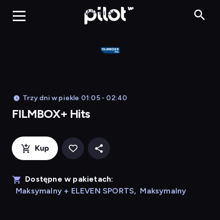
FILMBOX+ H
WP Pilot
Trzy dni w piekle 01:05 - 02:40
FILMBOX+ Hits
Kup
Dostępne w pakietach:
Maksymalny + ELEVEN SPORTS
,
Maksymalny