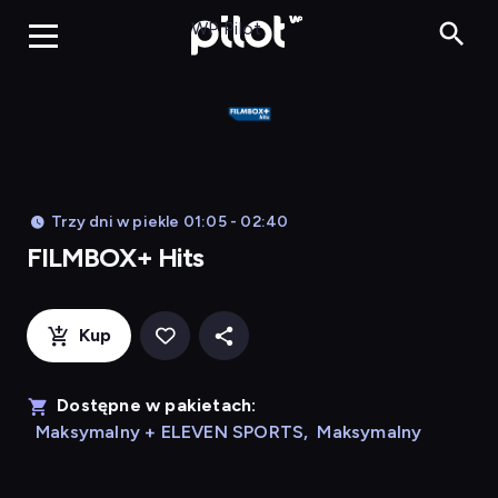
FILMBOX+ H
WP Pilot
Trzy dni w piekle 01:05 - 02:40
FILMBOX+ Hits
Kup
Dostępne w pakietach:
Maksymalny + ELEVEN SPORTS
,
Maksymalny