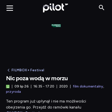
Nic poza wodą w morz
WP Pilot
FILMBOX+ Festival
Nic poza wodą w morzu
09 lip 26
16:35 - 17:20
2020
film dokumentalny
przyroda
Ten program już upłynął i nie ma możliwości
obejrzenia go. Przejdź do ramówki kanału