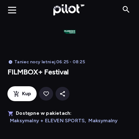
FILMBOX
WP Pilot
Taniec nocy letniej 06:25 - 08:25
FILMBOX+ Festival
Kup
Dostępne w pakietach:
Maksymalny + ELEVEN SPORTS
,
Maksymalny