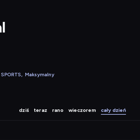
l
N SPORTS
,
Maksymalny
dziś
teraz
rano
wieczorem
cały dzień