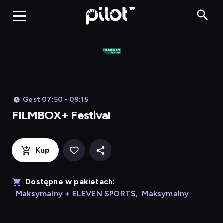
FILMBOX
WP Pilot
Gest 07:50 - 09:15
FILMBOX+ Festival
Kup
Dostępne w pakietach:
Maksymalny + ELEVEN SPORTS
,
Maksymalny