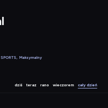
l
N SPORTS
,
Maksymalny
dziś
teraz
rano
wieczorem
cały dzień