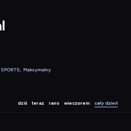
l
N SPORTS
,
Maksymalny
dziś
teraz
rano
wieczorem
cały dzień