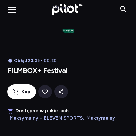
FILMBOX
WP Pilot
Obłęd 23:05 - 00:20
FILMBOX+ Festival
Kup
Dostępne w pakietach:
Maksymalny + ELEVEN SPORTS
,
Maksymalny