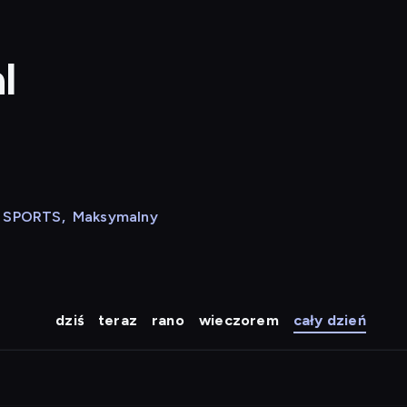
l
N SPORTS
,
Maksymalny
dziś
teraz
rano
wieczorem
cały dzień