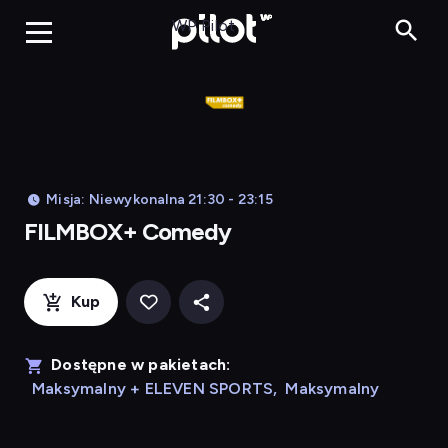
FILMBO
WP Pilot
Misja: Niewykonalna 21:30 - 23:15
FILMBOX+ Comedy
Kup
Dostępne w pakietach:
Maksymalny + ELEVEN SPORTS
,
Maksymalny