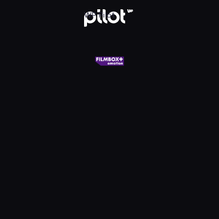
X+ Emotion, Oglądaj w WP Pilot
WP Pilot