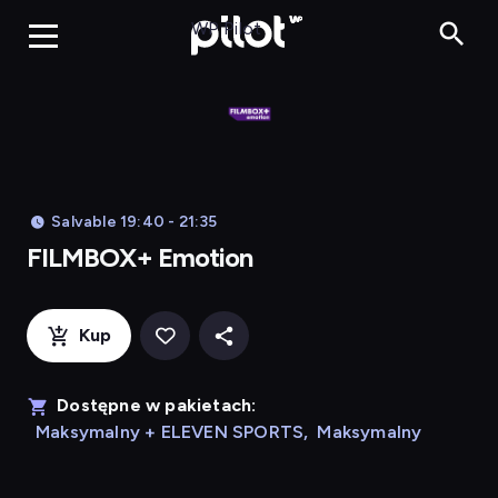
FILMBO
WP Pilot
Salvable 19:40 - 21:35
FILMBOX+ Emotion
Kup
Dostępne w pakietach:
Maksymalny + ELEVEN SPORTS
,
Maksymalny