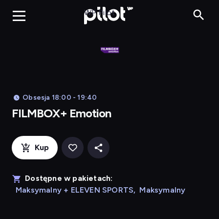
FILMBO
WP Pilot
Obsesja 18:00 - 19:40
FILMBOX+ Emotion
Kup
Dostępne w pakietach:
Maksymalny + ELEVEN SPORTS
,
Maksymalny