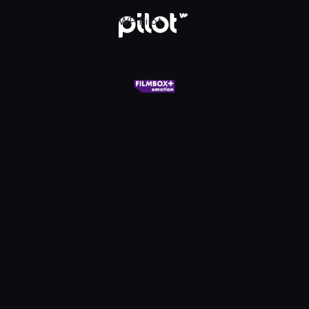
X+ Emotion, Oglądaj w WP Pilot
WP Pilot