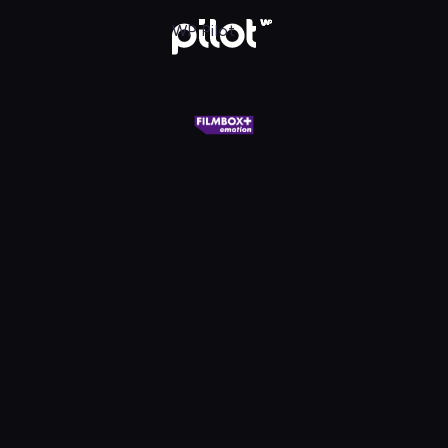
X+ Emotion, Oglądaj w WP Pilot
WP Pilot