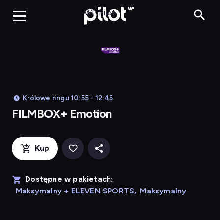
FILMBO
WP Pilot
Królowe ringu 10:55 - 12:45
FILMBOX+ Emotion
Kup
Dostępne w pakietach:
Maksymalny + ELEVEN SPORTS
,
Maksymalny