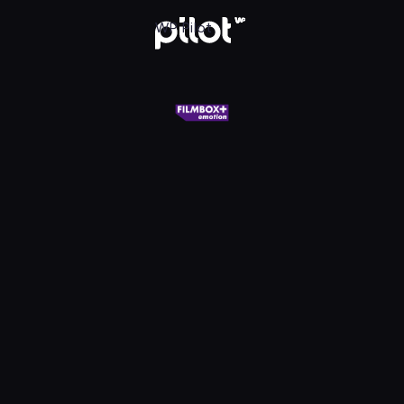
X+ Emotion, Oglądaj w WP Pilot
WP Pilot