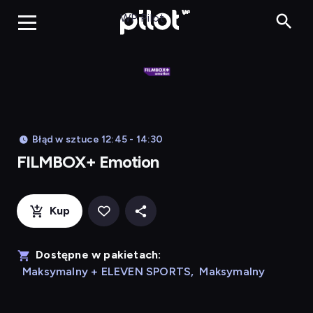
FILMBO
WP Pilot
Błąd w sztuce 12:45 - 14:30
FILMBOX+ Emotion
Kup
Dostępne w pakietach:
Maksymalny + ELEVEN SPORTS
,
Maksymalny