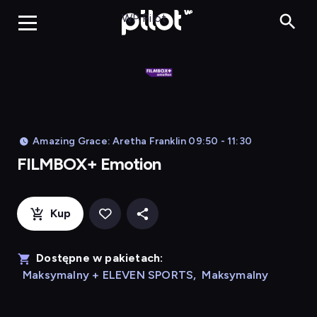
FILMBO
WP Pilot
Amazing Grace: Aretha Franklin 09:50 - 11:30
FILMBOX+ Emotion
Kup
Dostępne w pakietach:
Maksymalny + ELEVEN SPORTS
,
Maksymalny