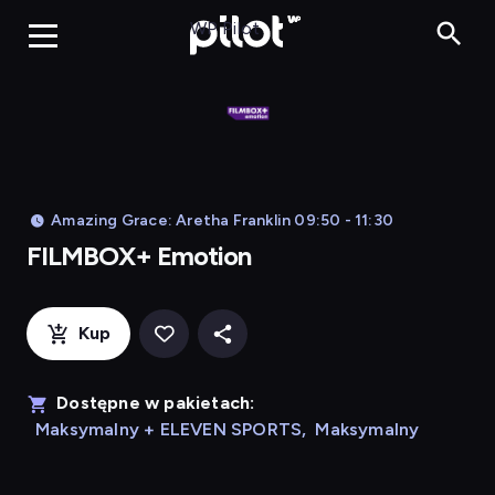
FILMBO
WP Pilot
Amazing Grace: Aretha Franklin 09:50 - 11:30
FILMBOX+ Emotion
Kup
Dostępne w pakietach:
Maksymalny + ELEVEN SPORTS
,
Maksymalny