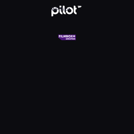
X+ Emotion, Oglądaj w WP Pilot
WP Pilot