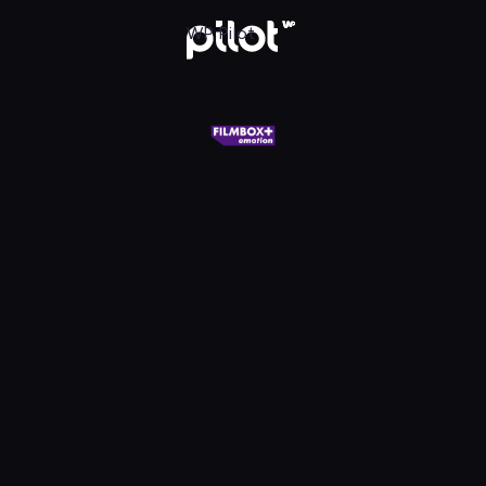
X+ Emotion, Oglądaj w WP Pilot
WP Pilot