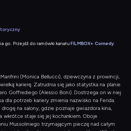
storyczny
ia go. Przejdź do ramówki kanału
FILMBOX+ Comedy
anfrini (Monica Bellucci), dziewczyna z prowincji,
elką karierę. Zatrudnia się jako statystka na planie
ro Goffrediego (Alessio Boni). Dostrzega on w niej
sa dla potrzeb kariery zmienia nazwisko na Ferida.
j drogę na salony, gdzie poznaje gwiazdora kina,
a wkrótce staje się jej kochankiem. Oboje
imieniu Mussoliniego trzymającym pieczę nad całym