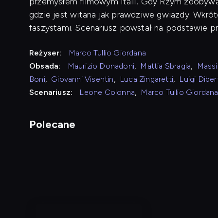
przemysłem filmowym Italii. Gdy Rzym zdobywaj
gdzie jest witana jak prawdziwe gwiazdy. Wkró
faszystami. Scenariusz powstał na podstawie pra
Reżyser:
Marco Tullio Giordana
Obsada:
Maurizio Donadoni
,
Mattia Sbragia
,
Massi
Boni
,
Giovanni Visentin
,
Luca Zingaretti
,
Luigi Diber
Scenariusz:
Leone Colonna
,
Marco Tullio Giordan
Polecane