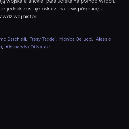
ą wojska alianckie, para ucieka na północ Włoch,
tce jednak zostaje oskarżona o współpracę z
wdziwej historii.
mo Sarchielli
,
Tresy Taddei
,
Monica Bellucci
,
Alessio
ti
,
Alessandro Di Natale
a