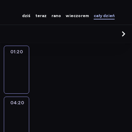
dziś
teraz
rano
wieczorem
cały dzień
01:20
Zakończenie
programu
01:20
-
04:20
04:20
Gwiazdkowa
randka
mojego
taty
04:20