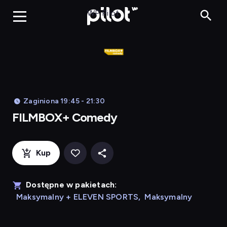
FILMBO
WP Pilot
Zaginiona 19:45 - 21:30
FILMBOX+ Comedy
Kup
Dostępne w pakietach:
Maksymalny + ELEVEN SPORTS
,
Maksymalny