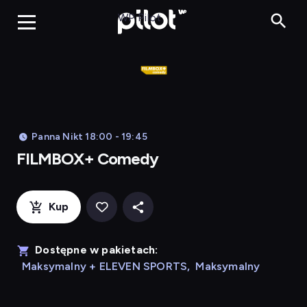
FILMBO
WP Pilot
Panna Nikt 18:00 - 19:45
FILMBOX+ Comedy
Kup
Dostępne w pakietach:
Maksymalny + ELEVEN SPORTS
,
Maksymalny