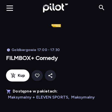
FILMBO
WP Pilot
Goldbergowie 17:00 - 17:30
FILMBOX+ Comedy
Kup
Dostępne w pakietach:
Maksymalny + ELEVEN SPORTS
,
Maksymalny