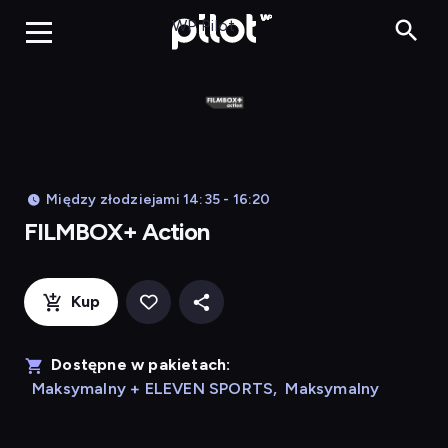
FILMBOX
WP Pilot
Między złodziejami 14:35 - 16:20
FILMBOX+ Action
Kup
Dostępne w pakietach:
Maksymalny + ELEVEN SPORTS
,
Maksymalny