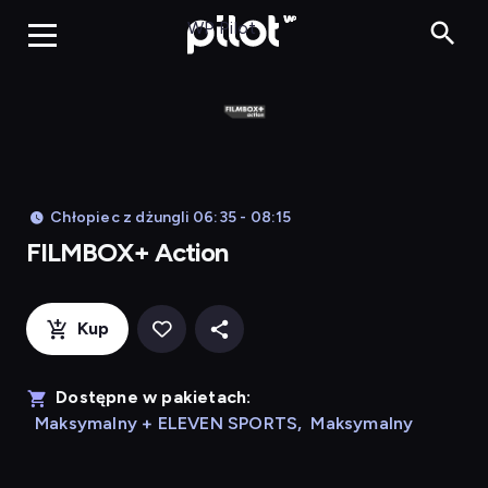
FILMBOX
WP Pilot
Chłopiec z dżungli 06:35 - 08:15
FILMBOX+ Action
Kup
Dostępne w pakietach:
Maksymalny + ELEVEN SPORTS
,
Maksymalny