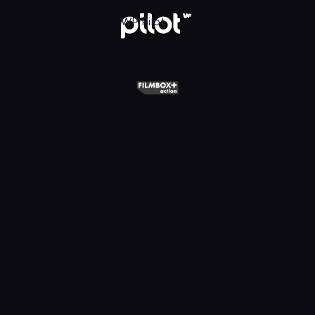
+ Action, Oglądaj w WP Pilot
WP Pilot