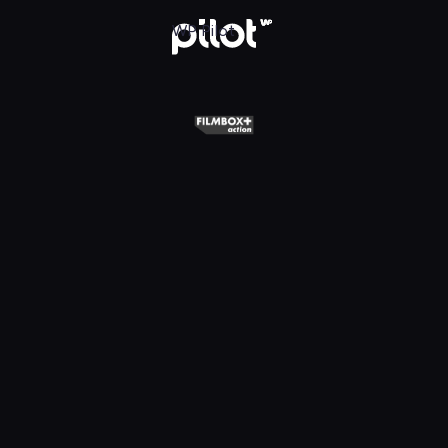
+ Action, Oglądaj w WP Pilot
WP Pilot