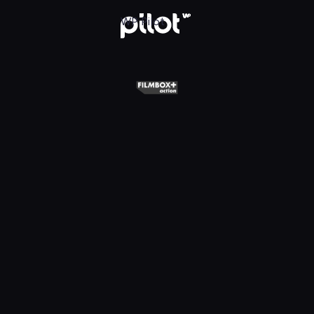
+ Action, Oglądaj w WP Pilot
WP Pilot