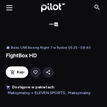
FightBox HD, 
WP Pilot
Boks: LNK Boxing Night 7 w Rydze 05:25 - 08:40
FightBox HD
Kup
Dostępne w pakietach:
Maksymalny + ELEVEN SPORTS
,
Maksymalny