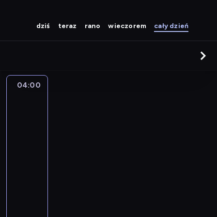
dziś
teraz
rano
wieczorem
cały dzień
04:00
Sporty
walki:
KING
OF
KINGS
World
Series
w
Wilnie
04:00
-
05:50
sporty
walki