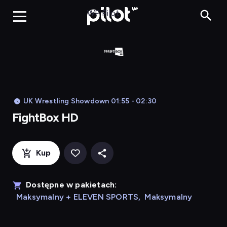
FightBox HD, 
WP Pilot
UK Wrestling Showdown 01:55 - 02:30
FightBox HD
Kup
Dostępne w pakietach:
Maksymalny + ELEVEN SPORTS
,
Maksymalny